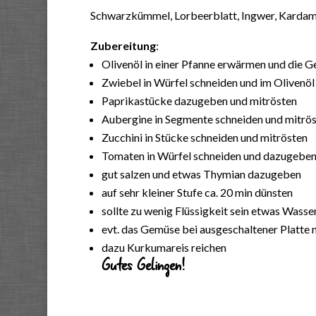
Schwarzkümmel, Lorbeerblatt, Ingwer, Kardam
Zubereitung
:
Olivenöl in einer Pfanne erwärmen und die G
Zwiebel in Würfel schneiden und im Olivenö
Paprikastücke dazugeben und mitrösten
Aubergine in Segmente schneiden und mitrö
Zucchini in Stücke schneiden und mitrösten
Tomaten in Würfel schneiden und dazugebe
gut salzen und etwas Thymian dazugeben
auf sehr kleiner Stufe ca. 20 min dünsten
sollte zu wenig Flüssigkeit sein etwas Wass
evt. das Gemüse bei ausgeschaltener Platte 
dazu Kurkumareis reichen
Gutes Gelingen!