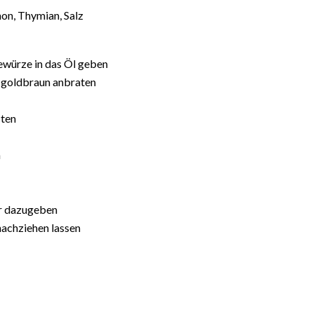
on, Thymian, Salz
ewürze in das Öl geben
l goldbraun anbraten
sten
n
er dazugeben
nachziehen lassen