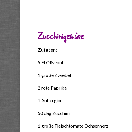
Zucchinigemüse
Zutaten
:
5 El Olivenöl
1 große Zwiebel
2 rote Paprika
1 Aubergine
50 dag Zucchini
1 große Fleischtomate Ochsenherz