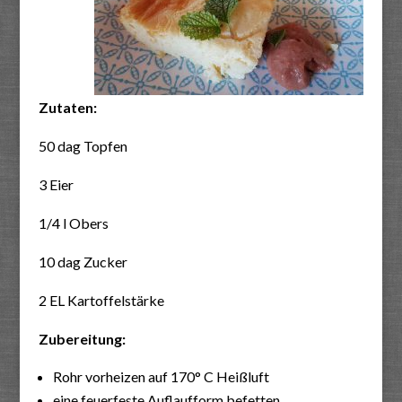
Zutaten:
50 dag Topfen
3 Eier
1/4 l Obers
10 dag Zucker
2 EL Kartoffelstärke
Zubereitung:
Rohr vorheizen auf 170° C Heißluft
eine feuerfeste Auflaufform befetten