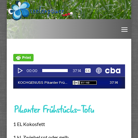
Pikanter Frühstücks-Tofu
1 EL Kokosfett
1 kl. Zwiebel rot oder gelb