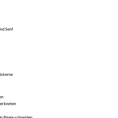
und Senf
iskerne
en
verkneten
in Ringe schneiden