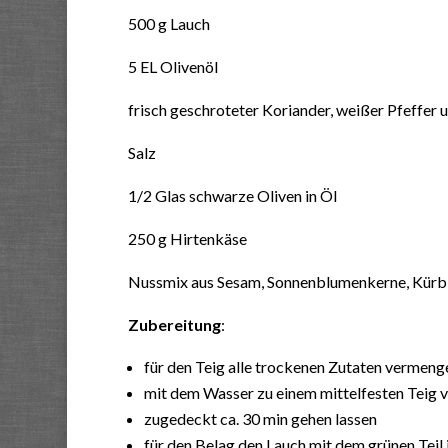
500 g Lauch
5 EL Olivenöl
frisch geschroteter Koriander, weißer Pfeffer 
Salz
1/2 Glas schwarze Oliven in Öl
250 g Hirtenkäse
Nussmix aus Sesam, Sonnenblumenkerne, Kürb
Zubereitung
:
für den Teig alle trockenen Zutaten vermeng
mit dem Wasser zu einem mittelfesten Teig 
zugedeckt ca. 30 min gehen lassen
für den Belag den Lauch mit dem grünen Teil 