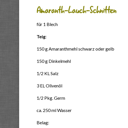
Amaranth-Lauch-Schnitten
für 1 Blech
Teig
:
150 g Amaranthmehl schw
arz oder gelb
150 g Dinkelmehl
1/2 KL Salz
3 EL Olivenöl
1/2 Pkg. Germ
ca. 250 ml Wasser
Belag: